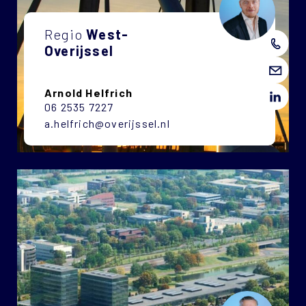
Regio
West-
Overijssel
Arnold Helfrich
06 2535 7227
a.helfrich@overijssel.nl