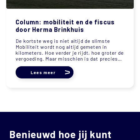
Column: mobiliteit en de fiscus
door Herma Brinkhuis
De kortste weg is niet altijd de slimste
Mobiliteit wordt nog altijd gemeten in
kilometers. Hoe verder je rijdt, hoe groter de
vergoeding. Maar misschien is dat precies
de denkfout. Niet elke kilometer die we
vergoeden, is er één die we zouden...
Lees meer
Benieuwd hoe jij kunt