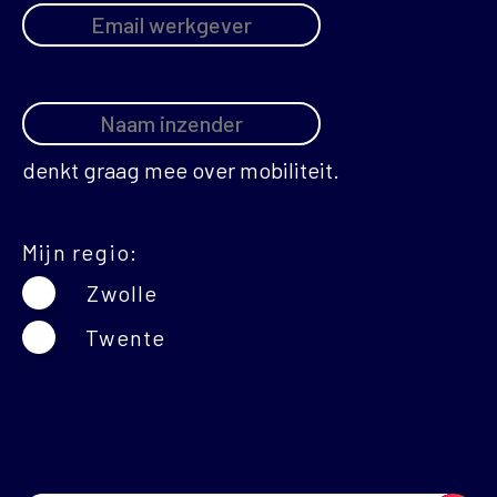
Naam inzender
denkt graag mee over mobiliteit.
Mijn regio:
Zwolle
Twente
CAPTCHA