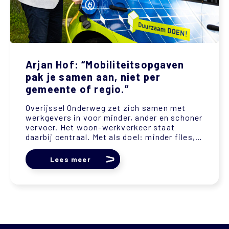
Arjan Hof: “Mobiliteitsopgaven
pak je samen aan, niet per
gemeente of regio.”
Overijssel Onderweg zet zich samen met
werkgevers in voor minder, ander en schoner
vervoer. Het woon-werkverkeer staat
daarbij centraal. Met als doel: minder files,
optimale afstemming van werk- en
reistijden, vitale medewerkers en minder
Lees meer
CO2...