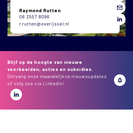
Raymond Rutten
06 2557 8096
r.rutten@overijssel.nl
Blijf op de hoogte van nieuwe
voorbeelden, acties en subsidies.
Ontvang onze maandelijkse nieuwsupdates
of volg ons via LinkedIn!