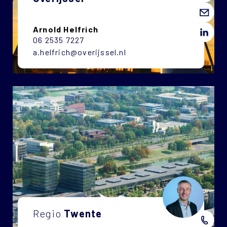
Arnold Helfrich
06 2535 7227
a.helfrich@overijssel.nl
Regio
Twente