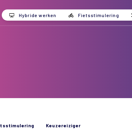
Hybride werken
Fietsstimulering
tsstimulering
Keuzereiziger