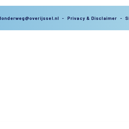
elonderweg@overijssel.nl
Privacy & Disclaimer
S