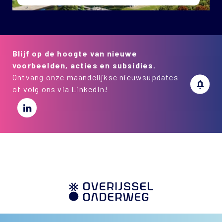
Blijf op de hoogte van nieuwe
voorbeelden, acties en subsidies.
Ontvang onze maandelijkse nieuwsupdates
of volg ons via LinkedIn!