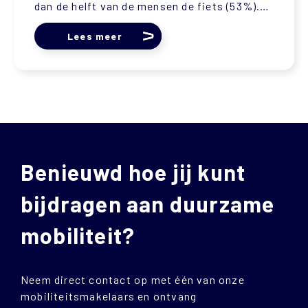
dan de helft van de mensen de fiets (53%).
Toch valt er nog veel winst te behalen. De
brochure Fietsfeiten 2023 van het...
Lees meer
Benieuwd hoe jij kunt
bijdragen aan duurzame
mobiliteit?
Neem direct contact op met één van onze
mobiliteitsmakelaars en ontvang