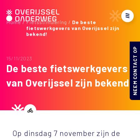
Home
Fietsstimulering
De beste
fietswerkgevers van Overijssel zijn
bekend!
NEEM CONTACT OP
15/11/2023
De beste fietswerkgevers
van Overijssel zijn bekend!
Op dinsdag 7 november zijn de