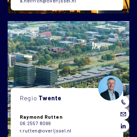
a.helfrich@overijssel.nl
Regio
Twente
Raymond Rutten
06 2557 8096
r.rutten@overijssel.nl