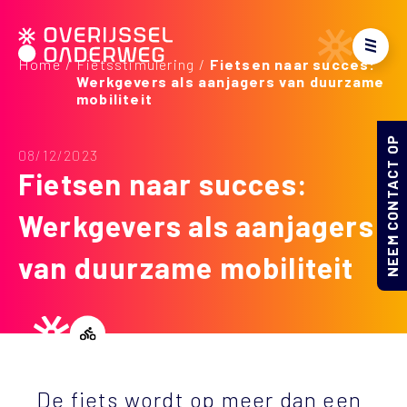
Home
Fietsstimulering
Fietsen naar succes:
Werkgevers als aanjagers van duurzame
mobiliteit
NEEM CONTACT OP
08/12/2023
Fietsen naar succes:
Werkgevers als aanjagers
van duurzame mobiliteit
De fiets wordt op meer dan een