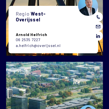
Regio
West-
Overijssel
Arnold Helfrich
06 2535 7227
a.helfrich@overijssel.nl