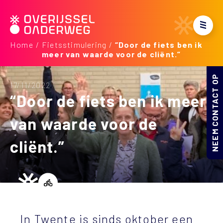
Home
Fietsstimulering
“Door de fiets ben ik
meer van waarde voor de cliënt.”
NEEM CONTACT OP
17/11/2022
“Door de fiets ben ik meer
van waarde voor de
cliënt.”
In Twente is sinds oktober een