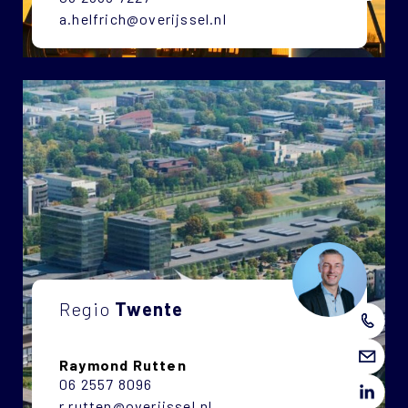
a.helfrich@overijssel.nl
Regio
Twente
Raymond Rutten
06 2557 8096
r.rutten@overijssel.nl