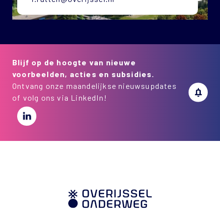
Blijf op de hoogte van nieuwe
voorbeelden, acties en subsidies.
Ontvang onze maandelijkse nieuwsupdates
of volg ons via LinkedIn!