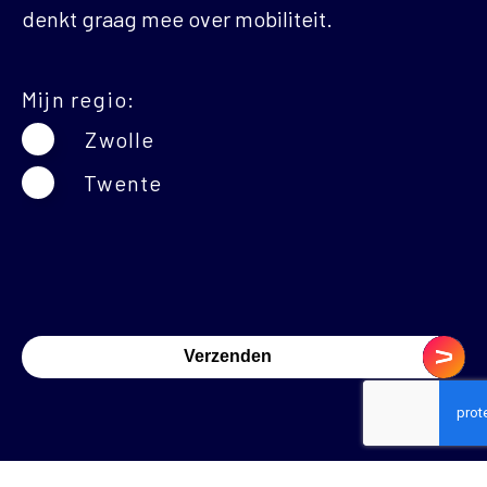
Naam inzender
denkt graag mee over mobiliteit.
Mijn regio:
Zwolle
Twente
CAPTCHA