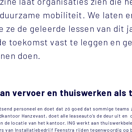
zine laat organisaties zien die h
duurzame mobiliteit. We laten 
e ze de geleerde lessen van dit 
de toekomst vast te leggen en g
nnen doen.
n vervoer en thuiswerken als
etsend personeel en doet dat zó goed dat sommige teams z
edkantoor Hanzevast, doet alle leaseauto’s de deur uit en
 en de locatie van het kantoor. ING werkt aan thuiswerkbe
rs van Installatiebedrijf Feenstra rijden tegenwoordig op