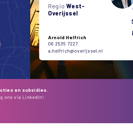
Regio
West-
Overijssel
Arnold Helfrich
06 2535 7227
a.helfrich@overijssel.nl
cties en subsidies.
g ons via LinkedIn!