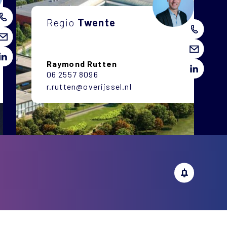
Regio
Twente
Raymond Rutten
06 2557 8096
r.rutten@overijssel.nl